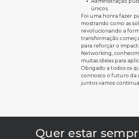
Administração públ
únicos.
Foi uma honra fazer pa
mostrando como as solu
revolucionando a form
transformação começa 
para reforçar o impact
Networking, conhecime
muitas ideias para aplic
Obrigado a todos os q
connosco o futuro da 
juntos vamos continua
Quer estar sempr