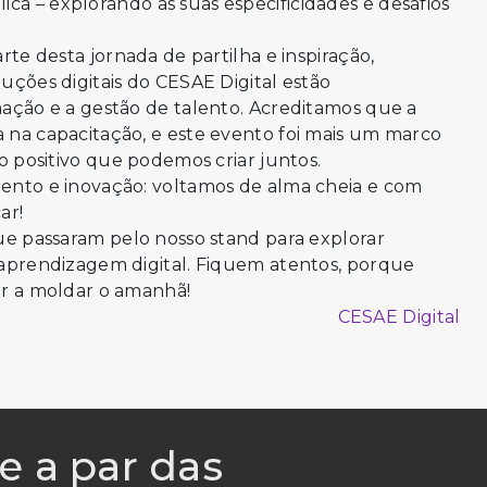
ica – explorando as suas especificidades e desafios
rte desta jornada de partilha e inspiração,
ções digitais do CESAE Digital estão
ação e a gestão de talento. Acreditamos que a
na capacitação, e este evento foi mais um marco
o positivo que podemos criar juntos.
nto e inovação: voltamos de alma cheia e com
ar!
ue passaram pelo nosso stand para explorar
aprendizagem digital. Fiquem atentos, porque
r a moldar o amanhã!
CESAE Digital
e a par das