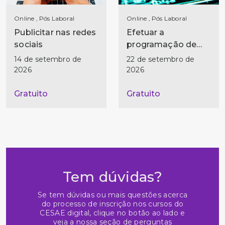
Online , Pós Laboral
Online , Pós Laboral
Publicitar nas redes
Efetuar a
sociais
programação de
microcontroladores
14 de setembro de
22 de setembro de
2026
2026
Gratuito
Gratuito
Tem dúvidas?
Se tem dúvidas ou mais questões acerca
do processo de inscrição nos cursos do
CESAE digital, clique no botão ao lado e
veja a nossa seção de perguntas