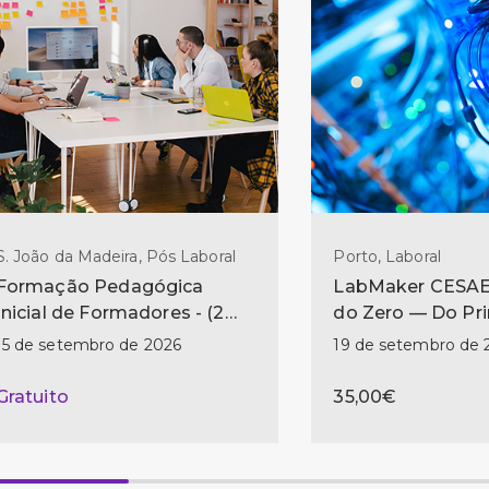
S. João da Madeira, Pós Laboral
Porto, Laboral
Formação Pedagógica
LabMaker CESAE:
Inicial de Formadores - (2
do Zero — Do Pr
ed)
Circuito ao Prime
15 de setembro de 2026
19 de setembro de 
Gratuito
35,00€