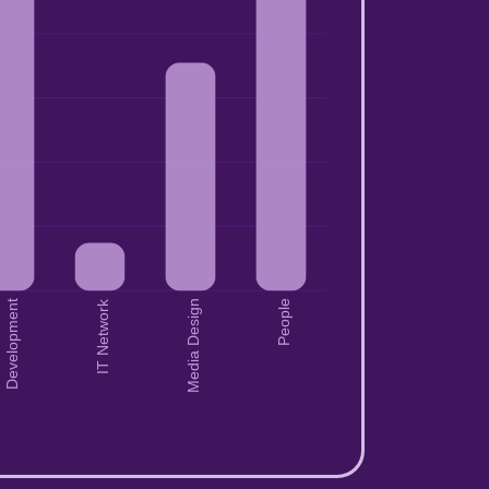
IT Network
Development
Media Design
People