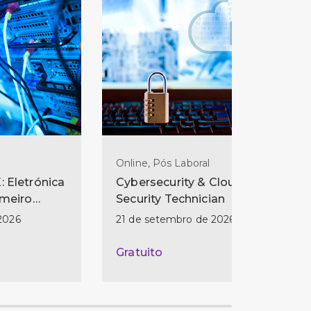
Online, Pós Laboral
 Eletrónica
Cybersecurity & Cloud
imeiro
Security Technician
iro Projeto
2026
21 de setembro de 2026
Gratuito