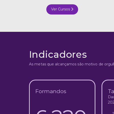
Ver Cursos
Indicadores
As metas que alcançamos são motivo de orgulh
Formandos
Ta
Dad
202