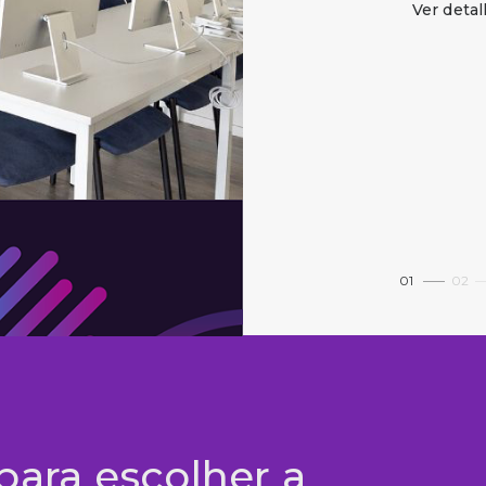
Ver deta
01
02
para escolher a