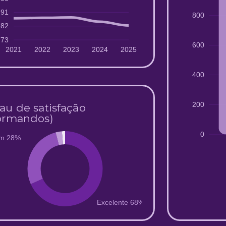
91
800
82
73
600
2021
2022
2023
2024
2025
400
200
au de satisfação
ormandos)
0
m 28%
Excelente 68%