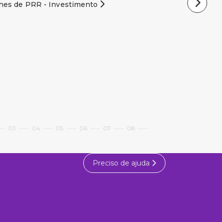
lhes de PRR - Investimento
03
04
05
06
07
08
Preciso de ajuda