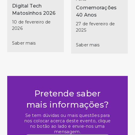
Auditório Matosinhos
Digital Tech
Comemorações
Matosinhos 2026
40 Anos
10 de fevereiro de
27 de fevereiro de
2026
2025
Saber mais
Saber mais
Pretende saber
mais informações?
Se tem dúvidas ou mais questões para
nos colocar acerca deste evento, clique
no botão ao lado e envie-nos uma
mensagem.