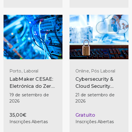
Porto, Laboral
Online, Pós Laboral
LabMaker CESAE:
Cybersecurity &
Eletrónica do Zero
Cloud Security
— Do Primeiro
Technician
19 de setembro de
21 de setembro de
Circuito ao
2026
2026
Primeiro Projeto
35,00€
Gratuito
Inscrições Abertas
Inscrições Abertas