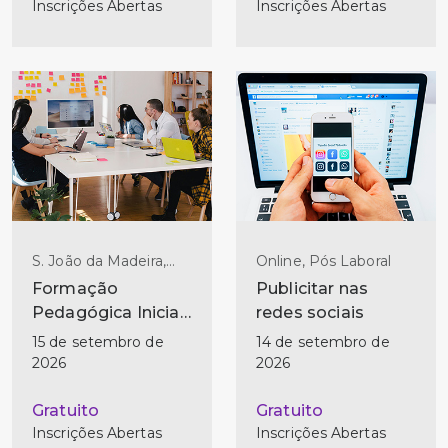
Inscrições Abertas
Inscrições Abertas
S. João da Madeira,
Online, Pós Laboral
Pós Laboral
Formação
Publicitar nas
Pedagógica Inicial
redes sociais
de Formadores - (2
15 de setembro de
14 de setembro de
ed)
2026
2026
Gratuito
Gratuito
Inscrições Abertas
Inscrições Abertas