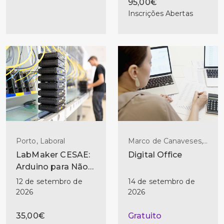
95,00€
Inscrições Abertas
Porto, Laboral
Marco de Canaveses,
Laboral
LabMaker CESAE:
Digital Office
Arduino para Não-
Programadores
12 de setembro de
14 de setembro de
2026
2026
35,00€
Gratuito