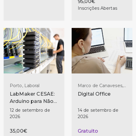
95,00€
Inscrições Abertas
Porto, Laboral
Marco de Canaveses,
Laboral
LabMaker CESAE:
Digital Office
Arduino para Não-
Programadores
12 de setembro de
14 de setembro de
2026
2026
35,00€
Gratuito