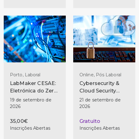
Porto, Laboral
Online, Pós Laboral
LabMaker CESAE:
Cybersecurity &
Eletrónica do Zero
Cloud Security
— Do Primeiro
Technician
19 de setembro de
21 de setembro de
Circuito ao
2026
2026
Primeiro Projeto
35,00€
Gratuito
Inscrições Abertas
Inscrições Abertas