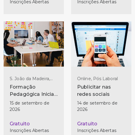
Inscrições Abertas
Inscrições Abertas
S. João da Madeira,
Online, Pós Laboral
Pós Laboral
Formação
Publicitar nas
Pedagógica Inicial
redes sociais
de Formadores - (2
15 de setembro de
14 de setembro de
ed)
2026
2026
Gratuito
Gratuito
Inscrições Abertas
Inscrições Abertas