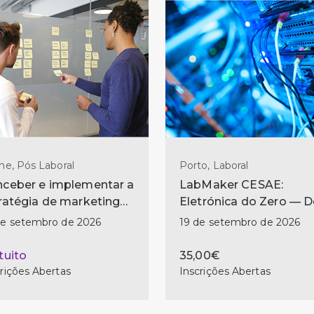
ne, Pós Laboral
Porto, Laboral
ceber e implementar a
LabMaker CESAE:
ratégia de marketing
Eletrónica do Zero — 
ital
Primeiro Circuito ao
de setembro de 2026
19 de setembro de 2026
Primeiro Projeto
tuito
35,00€
rições Abertas
Inscrições Abertas