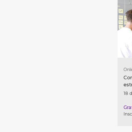
Onli
Con
est
dig
18 
Gra
Insc