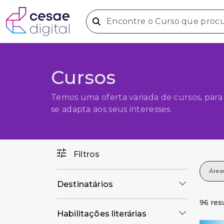
Cursos
Temos uma oferta variada de cursos, para
se adapta aos seus interesses.
Filtros
Destinatários
96 res
Habilitações literárias